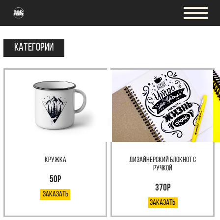
Категории
кружка
Дизайнерский блокнот с
ручкой
50р
370Р
Заказать
Заказать