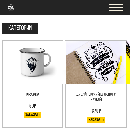
Категории
кружка
Дизайнерский блокнот с
ручкой
50р
370Р
Заказать
Заказать